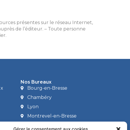
sources présentes sur le réseau Internet,
 auprès de l’éditeur. – Toute personne
er.
Nos Bureaux
ux
Bourg-en-Bresse
Chambéry
Lyon
Montrevel-en-Bresse
Villefranche-sur-Saône
Gérer le consentement aux cookies