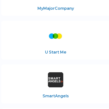
MyMajorCompany
U Start Me
SmartAngels